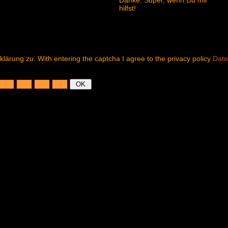
Danke. Super, wenn Du mir
hilfst!
ärung zu. With entering the captcha I agree to the privacy policy
Date