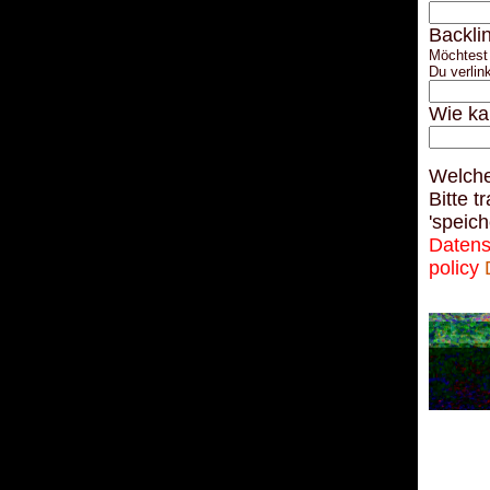
Backli
Möchtest 
Du verlin
Wie ka
Welche
Bitte t
'speich
Datens
policy