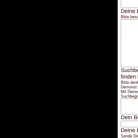
Deine 
Bitte bes
Suchbe
finden
Bitte den
Demonst..
Mit Deine
Suchbegri
Dein B
Deine 
Sende Dir