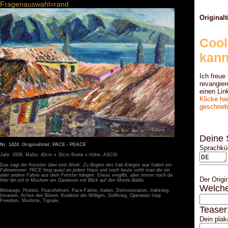
Fragenauswahl=rand
Original
Cool
kann
Ich freue
revangier
einen Lin
Klicke hi
geschriebe
Deine 
Nr. 1424. Originaltitel: PACE - PEACE
Sprachkür
Jahr: 2009. Maße: 40cm x 30cm Breite x Höhe, ASCI0
Das sagt der Künstler über sein Werk:
Zu Beginn des Irak-Krieges war Italien ein
Fahnenmeer. PACE hing quasi an jedem Haus und noch heute sieht man die ein
oder andere Fahne aus dem Fenster hängen. Etwas vergilbt, aber immer noch da.
Der Origi
Hier bin ich in Muslone am Gardasee mit Blick auf den Monte Baldo.
Welche
Metatags: Protest, Peacefahnen, Pace-Fahne, Italien, Demonstration, Irakkrieg,
Invasion, Achse des Bösen, Koalition der Willigen, Golfkrieg, Operation Iraqi
Freedom, Muslone, Tignale,
Teaser
Dein plak