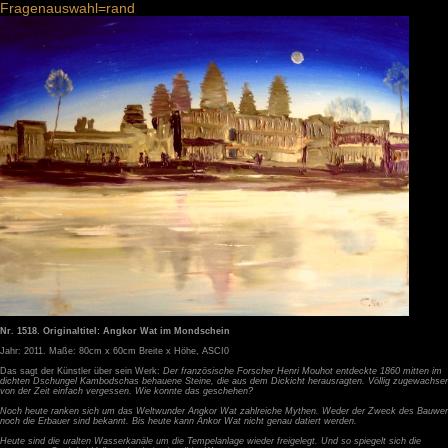
Fragenauswahl=rand
Nr. 1518. Originaltitel: Angkor Wat im Mondschein
Jahr: 2011. Maße: 80cm x 60cm Breite x Höhe, ASCI0
Das sagt der Künstler über sein Werk:
Der französische Forscher Henri Mouhot entdeckte 1860 mitten im
dichten Dschungel Kambodschas behauene Steine, die aus dem Dickicht herausragten. Völlig zugewachse
von der Zeit einfach vergessen. Wie konnte das geschehen?
Noch heute ranken sich um das Weltwunder Angkor Wat zahlreiche Mythen. Weder der Zweck des Bauwer
noch die Erbauer sind bekannt. Bis heute kann Ankor Wat nicht genau datiert werden.
Heute sind die uralten Wasserkanäle um die Tempelanlage wieder freigelegt. Und so spiegelt sich die