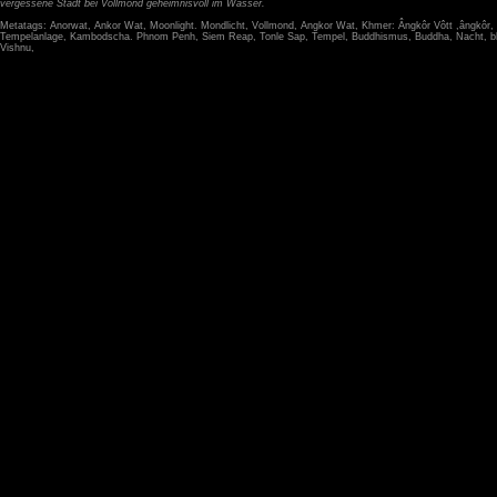
vergessene Stadt bei Vollmond geheimnisvoll im Wasser.
Metatags: Anorwat, Ankor Wat, Moonlight. Mondlicht, Vollmond, Angkor Wat, Khmer: Ângkôr Vôtt ,ângkôr,
Tempelanlage, Kambodscha. Phnom Penh, Siem Reap, Tonle Sap, Tempel, Buddhismus, Buddha, Nacht, b
Vishnu,