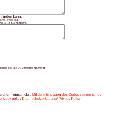
t finden kann:
icht, Vollmond...).
nd 10-15 Suchbegriffe.
seite ein, die Du verlinken möchtest
peichern' einschickst!
Mit dem Eintragen des Codes stimme ich der
privacy policy
Datenschutzerklärung/ Privacy Policy