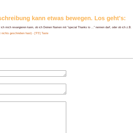
eschreibung kann etwas bewegen. Los geht's:
 ich mich revangieren kann, ob ich Deinen Namen mit "special Thanks to ..." nennen darf, oder ob ich z.B.
nichts geschrieben hast) - ['F5'] Taste