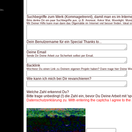
lau,
Suchbegriffe zum Werk (Kommagetrennt), damit man es im Interne
Bitte denke Dir ein paar Suchbegriffe aus, (z.B. Anorwat, Ankor Wat, Moonlight. Mondl
Mit Deiner Hilfe kann man dann das Ölgemälde im Internet viel besser finden. Ideal si
Dein Benutzername für ein Special Thanks to...
Deine Email
Sende Dir Deine Arbeit zur Sicherheit selbst per Email.
Backlink
Möchtest Du einen Link zu Deinem eigenen Projekt haben? Dann trage hier Deine Web
Wie kann ich mich bei Dir revanchieren?
Welche Zahl erkennst Du?
Bitte trage unbedingt (!) die Zahl ein, bevor Du Deine Arbeit mit 's
Datenschutzerklärung zu. With entering the captcha I agree to the 