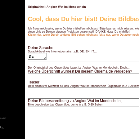
Originaltitel: Angkor Wat im Mondschein
Cool, dass Du hier bist! Deine Bildb
Ich freue mich sehr, wenn Du hier mithelfen möchtest! Bitte lass es mich wissen, wie
einen Link zu Deinen eigenen Projekten setzen soll. DANKE, dass Du mithilfst!
Klicke hier, wenn Du ein anderes Bild sehen möchtest (bitte nur, wenn Du zuvor nocht 
Deine Sprache
Sprachkürzel wie Internetdomains, z.B. DE, EN, IT...
Der Originaltitel des Ölgemäldes lautet ja: Angkor Wat im Mondschein. Doch...
Welche Überschrift würdest
Du
diesem Ölgemälde vergeben?
Teaser:
Dein plakativer Kurztext für das 'Angkor Wat im Mondschein'-Ölgemälde in 2-3 Zeilen:
Deine Bildbeschreibung zu Angkor Wat im Mondschein,
Bitte beschreibe das Ölgemälde, gerne in z.B. 5-10 Zeilen
n und
ks,