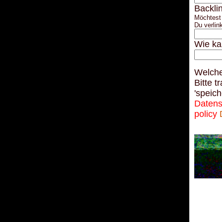
Backli
Möchtest 
Du verlin
Wie ka
Welche
Bitte t
'speich
Datens
policy