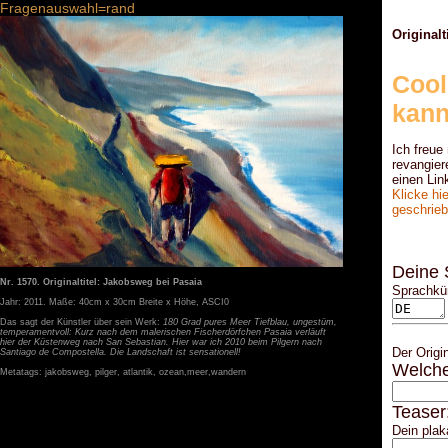
Fragenauswahl=rand
Original
Cool
kann
Ich freue
revangier
einen Lin
Klicke hi
geschriebe
Deine 
Nr. 1570. Originaltitel: Jakobsweg bei Pasaia
Sprachkür
Jahr: 2011. Maße: 40cm x 30cm Breite x Höhe, ASCI0
Das sagt der Künstler über sein Werk:
180 Grad pures Meer Tiefblau, ungestüm,
temperamentvoll: Kurz nach dem malerischen Fischerdörfchen Pasaia verläuft
hier der Küstenweg nach San Sebastian. Hier war ich 2010 beim Pilgern nach
Der Origi
Santiago de Compostella. Die Landschaft ist sensationell!
Welche
Metatags: jakobsweg, pilger, atlantik, ozean,meer,wandern
Teaser
Dein plak