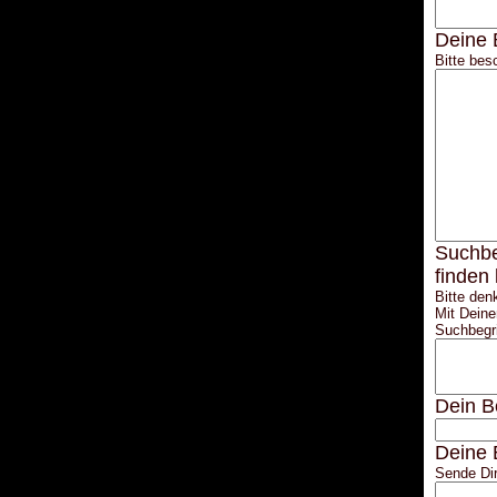
Deine 
Bitte bes
Suchbe
finden
Bitte den
Mit Deine
Suchbegri
Dein B
Deine 
Sende Dir