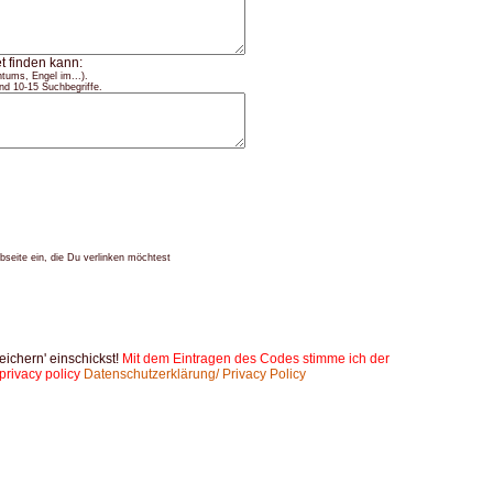
t finden kann:
tums, Engel im...).
nd 10-15 Suchbegriffe.
seite ein, die Du verlinken möchtest
peichern' einschickst!
Mit dem Eintragen des Codes stimme ich der
privacy policy
Datenschutzerklärung/ Privacy Policy