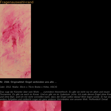
Fragenauswahl=rand
Nr. 2164. Originaltitel: Engel verbinden uns alle ...
Jahr: 2012. Maße: 30cm x 70cm Breite x Höhe, ASCI0
Das sagt der Künstler über sein Werk:
... zumindest theorethisch. Es gibt sie nicht nur im alten und neuen
Testament. Es gibt sie auch im Koran. Und es gibt sie im Judentum מלאך. Ich male diesen Engel ohne Kreuz
und ohne Bart, weil ich mir nicht vorstellen kann, dass der Engel selbst darauf Wert legen würde. Er hat sic
andere Aufgaben und vielleicht sogar ein ganz anderes Verständnis von unserer Welt. Hoffentlich! Detail: