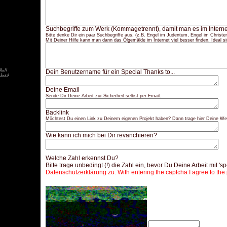
Suchbegriffe zum Werk (Kommagetrennt), damit man es im Interne
Bitte denke Dir ein paar Suchbegriffe aus, (z.B. Engel im Judentum, Engel im Christen
Mit Deiner Hilfe kann man dann das Ölgemälde im Internet viel besser finden. Ideal si
Dein Benutzername für ein Special Thanks to...
فقط ف
Deine Email
Sende Dir Deine Arbeit zur Sicherheit selbst per Email.
Backlink
Möchtest Du einen Link zu Deinem eigenen Projekt haben? Dann trage hier Deine Web
Wie kann ich mich bei Dir revanchieren?
Welche Zahl erkennst Du?
Bitte trage unbedingt (!) die Zahl ein, bevor Du Deine Arbeit mit 's
Datenschutzerklärung zu. With entering the captcha I agree to the 