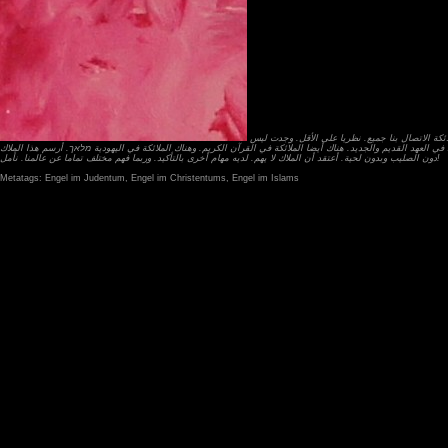
الملائكة الاتصال بنا جميع. نظريا على الأقل. وجدت ليس
ي العهد القديم والجديد. هناك أيضا الملائكة في القرآن الكريم. وهناك الملائكة في اليهودية מלאך. أرسم هذا الملاك
دون الصليب وبدون لحية. أعتقد أن الملاك لا يهم. لديه مهام أخرى بالتأكيد. وربما فهم مختلف تماما عن عالمنا. نأمل!
Metatags: Engel im Judentum, Engel im Christentums, Engel im Islams