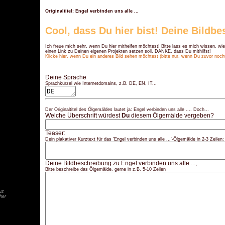
Originaltitel: Engel verbinden uns alle ...
Cool, dass Du hier bist! Deine Bildb
Ich freue mich sehr, wenn Du hier mithelfen möchtest! Bitte lass es mich wissen, wie
einen Link zu Deinen eigenen Projekten setzen soll. DANKE, dass Du mithilfst!
Klicke hier, wenn Du ein anderes Bild sehen möchtest (bitte nur, wenn Du zuvor nocht 
Deine Sprache
Sprachkürzel wie Internetdomains, z.B. DE, EN, IT...
Der Originaltitel des Ölgemäldes lautet ja: Engel verbinden uns alle .... Doch...
Welche Überschrift würdest
Du
diesem Ölgemälde vergeben?
Teaser:
Dein plakativer Kurztext für das 'Engel verbinden uns alle ...'-Ölgemälde in 2-3 Zeilen:
Deine Bildbeschreibung zu Engel verbinden uns alle ...,
Bitte beschreibe das Ölgemälde, gerne in z.B. 5-10 Zeilen
her