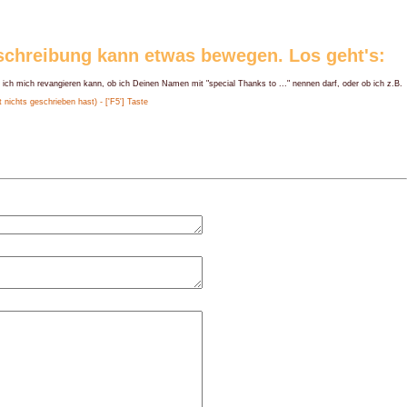
eschreibung kann etwas bewegen. Los geht's:
 ich mich revangieren kann, ob ich Deinen Namen mit "special Thanks to ..." nennen darf, oder ob ich z.B.
nichts geschrieben hast) - ['F5'] Taste