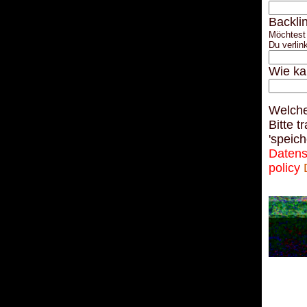
Backli
Möchtest 
Du verlin
Wie ka
Welche
Bitte t
'speich
Datens
policy