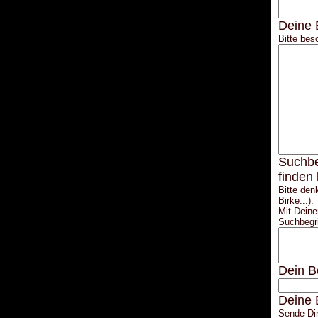
Deine 
Bitte bes
Suchbe
finden
Bitte den
Birke...).
Mit Deine
Suchbegri
Dein B
Deine 
Sende Dir