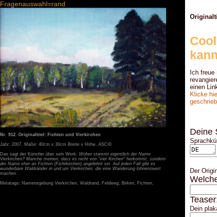
Fragenauswahl=rand
Originalt
Cool
kann
Ich freue
revangier
einen Lin
Klicke hi
geschriebe
Deine 
Nr. 912. Originaltitel: Fichten und Vierkirchen
Sprachkür
Jahr: 2007. Maße: 40cm x 30cm Breite x Höhe, ASCI0
Das sagt der Künstler über sein Werk:
Woher stammt eigentlich der Name
Vierkirchen? Manche meinen, dass es nicht von "vier Kirchen" herkommt, sondern
der Name eher an Fichten (Fichtkirchen) angelehnt sei. Auf jeden Fall gibt es
wunderbare Waldränder in und um Vierkirchen, die eine Wanderung lohnenswert
Der Origi
machen.
Welche
Metatags: Namensgebung Vierkirchen, Waldrand, Feldweg, Birken, Fichten,
Teaser
Dein plak