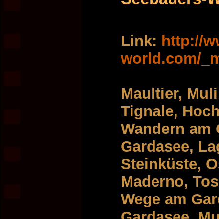
Link:
http://
world.com/_m
Maultier, Mul
Tignale, Hoc
Wandern am 
Gardasee, La
Steinküste, O
Maderno, Tosc
Wege am Garda
Gardasee,,Mul