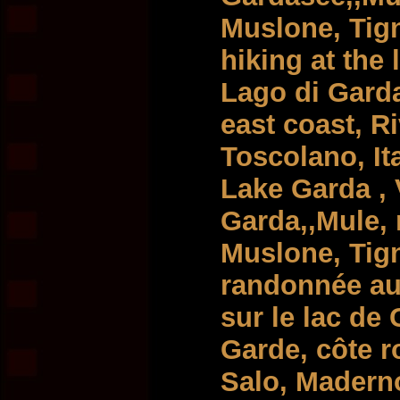
Muslone, Tign
hiking at the
Lago di Garda
east coast, R
Toscolano, Ita
Lake Garda , 
Garda,,Mule, 
Muslone, Tign
randonnée au
sur le lac de
Garde, côte r
Salo, Maderno