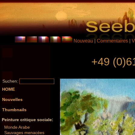
Nouveau
|
Commentaires
|
V
+49 (0)6
Suchen:
HOME
Nouvelles
Thumbnails
Peinture critique sociale:
Monde Arabe
Sauvages menacées