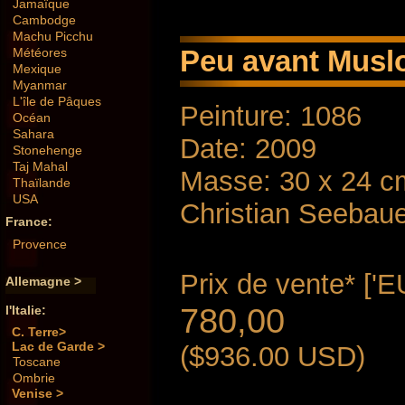
Jamaïque
Cambodge
Machu Picchu
Peu avant Musl
Météores
Mexique
Myanmar
L'île de Pâques
Peinture: 1086
Océan
Sahara
Date: 2009
Stonehenge
Taj Mahal
Masse: 30 x 24 c
Thaïlande
USA
Christian Seebau
France:
Provence
Prix ​​de vente* ['E
Allemagne >
780,00
l'Italie:
C. Terre>
Lac de Garde >
($936.00 USD)
Toscane
Ombrie
Venise >