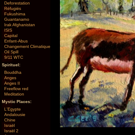
Deforestation
Réfugiés
Fukushima
Guantanamo
Irak Afghanistan
ISIS
Capital
Enfant-Abus
Changement Climatique
Oil Spill
9/11 WTC
Spirituel:
Bouddha
Anges
Anges II
Freeflow red
Meditation
Mystic Places:
L'Egypte
Andalousie
Chine
Israël
Israël 2