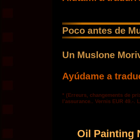
Poco antes de M
Un Muslone Moriv
Ayúdame a traduc
* (Erreurs, changements de prix
l'assurance.. Vernis EUR 49.-. L
Oil Painting