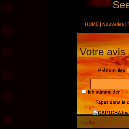
See
HOME
|
Nouvelles
|
Votre avis 
Prénom, lieu
Ich stimme der
Dat
Tapez dans le c