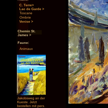
C. Terre>
Lac de Garde >
Toscane
Ombrie
Venise >
Chemin St.
James >
Faune:
Animaux
Jakobsweg an der
Kueste. Jetzt
bestellen mit pers.