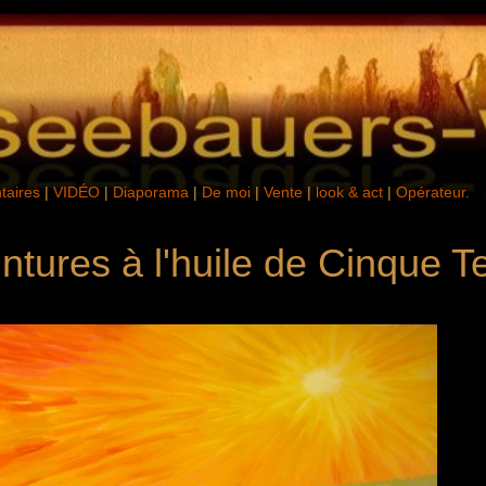
aires
|
VIDÉO
|
Diaporama
|
De moi
|
Vente
|
look & act
|
Opérateur.
ntures à l'huile de Cinque T