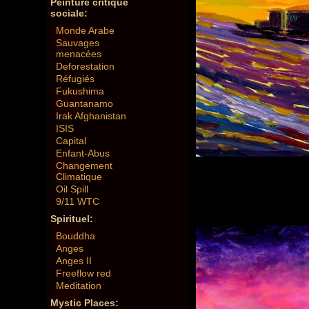
Peinture critique
sociale:
Monde Arabe
Sauvages
menacées
Deforestation
Réfugiés
Fukushima
Guantanamo
Irak Afghanistan
ISIS
Capital
Enfant-Abus
Changement
Climatique
Oil Spill
9/11 WTC
Spirituel:
Bouddha
Anges
Anges II
Freeflow red
Meditation
Mystic Places: