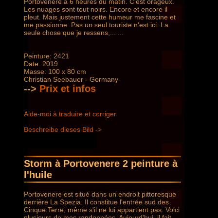
Portovenere à 6 heures du matin. C'est orageux.
Les nuages ​​sont tout noirs. Encore et encore il
pleut. Mais justement cette humeur me fascine et
me passionne. Pas un seul touriste n'est ici. La
seule chose que je ressens,...
...
Peinture: 2421
Date: 2019
Masse: 100 x 80 cm
Christian Seebauer - Germany
-->
Prix ​​et infos
Aide-moi à traduire et corriger
Beschreibe dieses Bild ->
Storm à Portovenere 2 peinture à
l'huile
Portovenere est situé dans un endroit pittoresque
derrière La Spezia. Il constitue l'entrée sud des
Cinque Terre, même s'il ne lui appartient pas. Voici
plusieurs de mes randonnées. Aujourd'hui, il fait