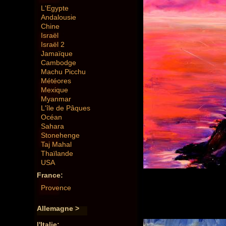
L'Egypte
Andalousie
Chine
Israël
Israël 2
Jamaïque
Cambodge
Machu Picchu
Météores
Mexique
Myanmar
L'île de Pâques
Océan
Sahara
Stonehenge
Taj Mahal
Thaïlande
USA
France:
Provence
Allemagne >
l'Italie: