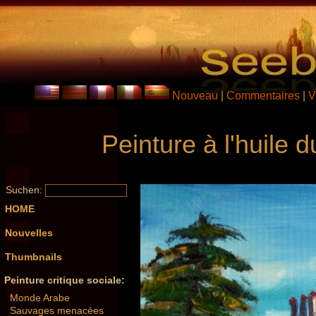
Nouveau
|
Commentaires
|
V
Peinture à l'huile 
Suchen:
HOME
Nouvelles
Thumbnails
Peinture critique sociale:
Monde Arabe
Sauvages menacées