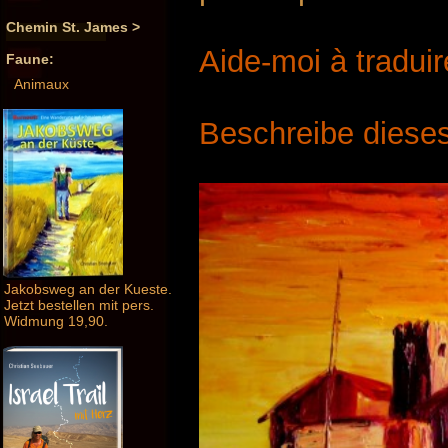
Chemin St. James >
Aide-moi à traduir
Faune:
Animaux
Beschreibe dieses
Jakobsweg an der Kueste.
Jetzt bestellen mit pers.
Widmung 19,90.