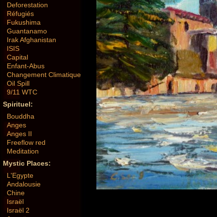
Deforestation
Réfugiés
Fukushima
Guantanamo
Irak Afghanistan
ISIS
Capital
Enfant-Abus
Changement Climatique
Oil Spill
9/11 WTC
Spirituel:
Bouddha
Anges
Anges II
Freeflow red
Meditation
Mystic Places:
L'Egypte
Andalousie
Chine
Israël
Israël 2