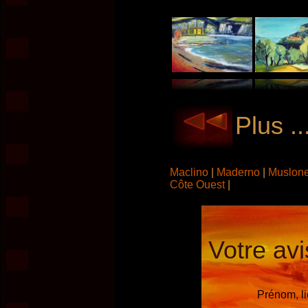
Plus .
Maclino
|
Maderno
|
Muslon
Côte Ouest
|
Votre avi
Prénom, l