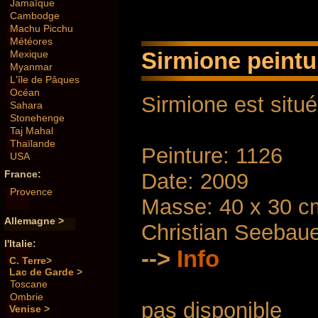
Jamaïque
Cambodge
Machu Picchu
Météores
Sirmione peintur
Mexique
Myanmar
L'île de Pâques
Océan
Sirmione est situé
Sahara
Stonehenge
Taj Mahal
Thaïlande
Peinture: 1126
USA
France:
Date: 2009
Provence
Masse: 40 x 30 c
Allemagne >
Christian Seebau
l'Italie:
-->
Info
C. Terre>
Lac de Garde >
Toscane
Ombrie
pas disponible
Venise >