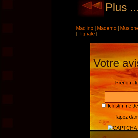
Plus .
Maclino
|
Maderno
|
Muslon
|
Tignale
|
Votre avi
Prénom, l
Ich stimme d
Tapez dans