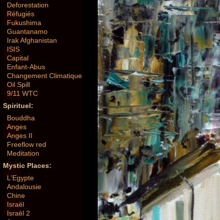
Deforestation
Réfugiés
Fukushima
Guantanamo
Irak Afghanistan
ISIS
Capital
Enfant-Abus
Changement Climatique
Oil Spill
9/11 WTC
Spirituel:
Bouddha
Anges
Anges II
Freeflow red
Meditation
Mystic Places:
L'Egypte
Andalousie
Chine
Israël
Israël 2