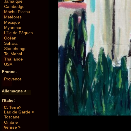
Jamaïque
Cambodge
Machu Picchu
Météores
Mexique
Myanmar
L'île de Pâques
Océan
Sahara
Stonehenge
Taj Mahal
Thaïlande
USA
France:
Provence
Allemagne >
l'Italie:
C. Terre>
Lac de Garde >
Toscane
Ombrie
Venise >