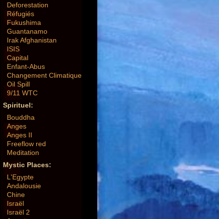
Deforestation
Réfugiés
Fukushima
Guantanamo
Irak Afghanistan
ISIS
Capital
Enfant-Abus
Changement Climatique
Oil Spill
9/11 WTC
Spirituel:
Bouddha
Anges
Anges II
Freeflow red
Meditation
Mystic Places:
L'Egypte
Andalousie
Chine
Israël
Israël 2