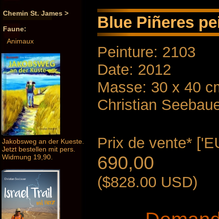
Chemin St. James >
Blue Piñeres pei
Faune:
Animaux
Peinture: 2103
Date: 2012
Masse: 30 x 40 c
Christian Seebau
Prix ​​de vente* ['E
Jakobsweg an der Kueste.
Jetzt bestellen mit pers.
690,00
Widmung 19,90.
($828.00 USD)