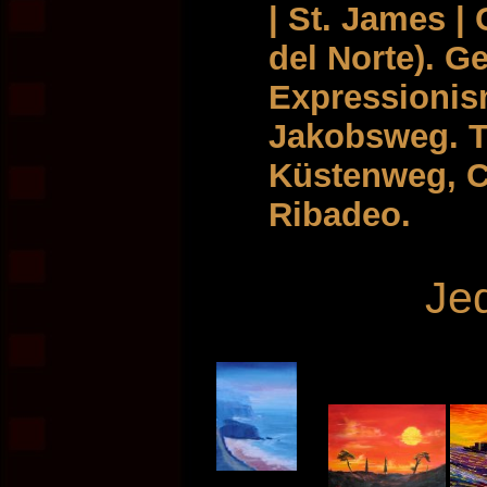
| St. James |
del Norte). G
Expressionis
Jakobsweg. T
Küstenweg, C
Ribadeo.
Je