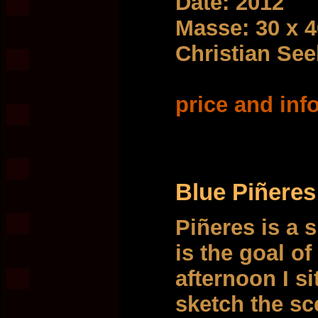
Date: 2012
Masse: 30 x 
Christian Se
price and info
Blue Piñeres
Piñeres is a 
is the goal of
afternoon I s
sketch the sc