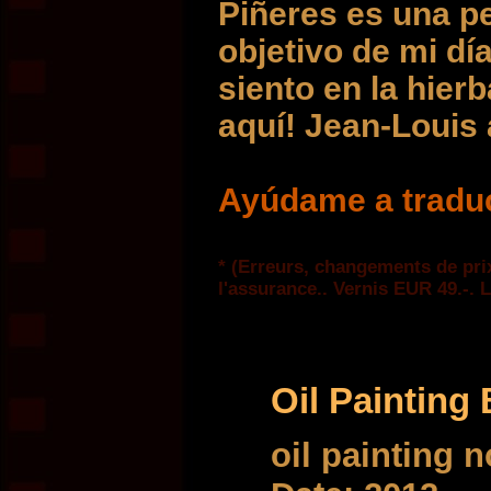
Piñeres es una p
objetivo de mi dí
siento en la hierb
aquí! Jean-Louis 
Ayúdame a traduc
* (Erreurs, changements de prix
l'assurance.. Vernis EUR 49.-. L
Oil Painting
oil painting 