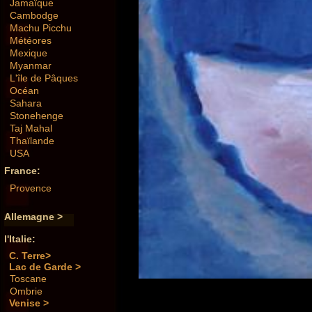
Jamaïque
Cambodge
Machu Picchu
Météores
Mexique
Myanmar
L'île de Pâques
Océan
Sahara
Stonehenge
Taj Mahal
Thaïlande
USA
France:
Provence
Allemagne >
l'Italie:
C. Terre>
Lac de Garde >
Toscane
Ombrie
Venise >