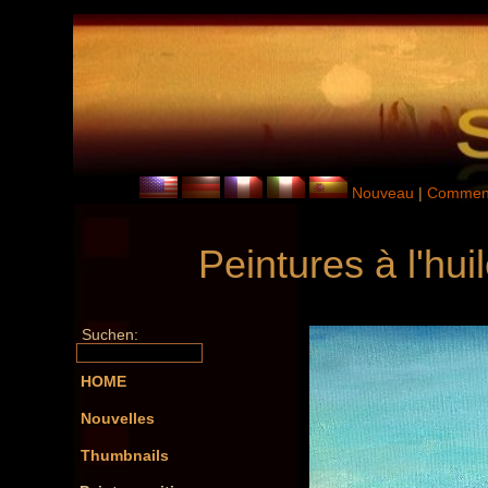
Nouveau
|
Comment
Peintures à l'hu
Suchen:
HOME
Nouvelles
Thumbnails