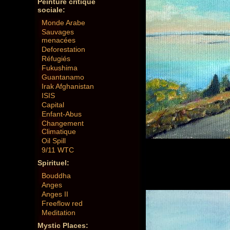
Peinture critique
sociale:
Monde Arabe
Sauvages
menacées
Deforestation
Réfugiés
Fukushima
Guantanamo
Irak Afghanistan
ISIS
Capital
Enfant-Abus
Changement
Climatique
Oil Spill
9/11 WTC
Spirituel:
Bouddha
Anges
Anges II
Freeflow red
Meditation
Mystic Places: