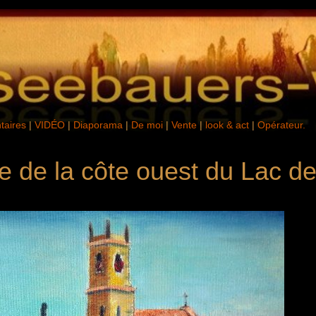
aires
|
VIDÉO
|
Diaporama
|
De moi
|
Vente
|
look & act
|
Opérateur.
ile de la côte ouest du Lac d