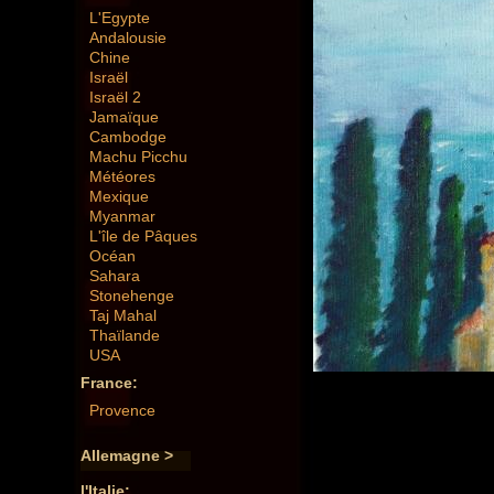
L'Egypte
Andalousie
Chine
Israël
Israël 2
Jamaïque
Cambodge
Machu Picchu
Météores
Mexique
Myanmar
L'île de Pâques
Océan
Sahara
Stonehenge
Taj Mahal
Thaïlande
USA
France:
Provence
Allemagne >
l'Italie: