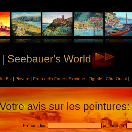
. | Seebauer's World
ôte Est
|
Piovere
|
Prato della Fame
|
Sirmione
|
Tignale
|
Côte Ouest
|
Votre avis sur les peintures:
Prénom, lieu
peinture no: