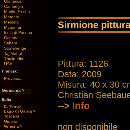
Giamaica
Cambogia
Machu Picchu
Meteora
Sirmione pittura
Messico
Myanmar
Isola di Pasqua
Oceano
Sahara
Stonehenge
Taj Mahal
Thailandia
Pittura: 1126
USA
Francia:
Data: 2009
Provenza
Misura: 40 x 30 
Germania >
Christian Seebau
Italia:
-->
Info
C. Terre>
Lago di Garda >
Toscana
Umbria
non disponibile
Venezia >