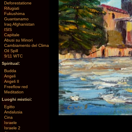
Deforestatione
Rifugiati
Fukushima
Guantanamo
Iraq Afghanistan
ISIS
Capitale
Abusi su Minori
Cambiamento del Clima
Oil Spill
9/11 WTC
Spiritual:
Budda
Angeli
Angeli II
Freeflow red
Meditation
Luoghi mistici:
Egitto
Andalusia
Cina
Israele
Israele 2