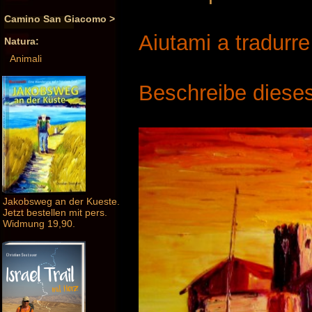
Camino San Giacomo >
Aiutami a tradurr
Natura:
Animali
Beschreibe dieses
Jakobsweg an der Kueste.
Jetzt bestellen mit pers.
Widmung 19,90.