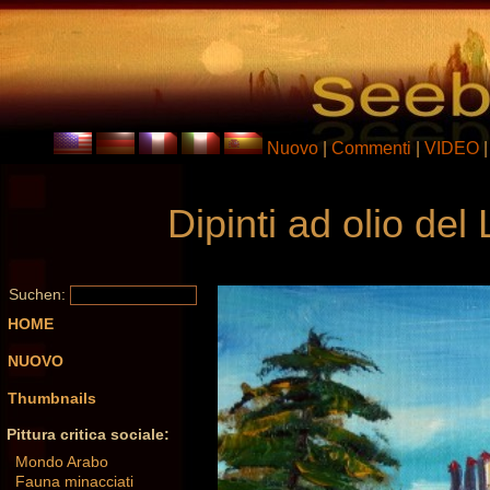
Nuovo
|
Commenti
|
VIDEO
Dipinti ad olio de
Suchen:
HOME
NUOVO
Thumbnails
Pittura critica sociale:
Mondo Arabo
Fauna minacciati