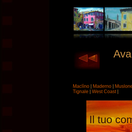
Avan
Maclìno
|
Maderno
|
Muslon
Tignale
|
West Coast
|
Il tuo co