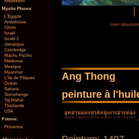
Meditation
|
Mystic Places:
L'Egypte
Andalousie
mein absolutes
Chine
Israël
Israël 2
Jamaïque
Cambodge
Machu Picchu
Météores
Mexique
Myanmar
Ang Thong
L'île de Pâques
Océan
Sahara
peinture à l'huil
Stonehenge
Taj Mahal
Thaïlande
USA
France:
Provence