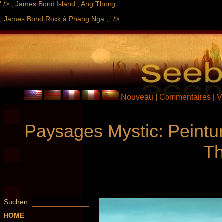
' />
, James Bond Island , Ang Thong
, James Bond Rock à Phang Nga , ' />
Nouveau
|
Commentaires
|
V
Paysages Mystic: Peintur
Th
Suchen:
HOME