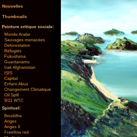
Nouvelles
Thumbnails
Peinture critique sociale:
Monde Arabe
Sauvages menacées
Deforestation
Réfugiés
Fukushima
Guantanamo
Irak Afghanistan
ISIS
Capital
Enfant-Abus
Changement Climatique
Oil Spill
9/11 WTC
Spirituel:
Bouddha
Anges
Anges II
Freeflow red