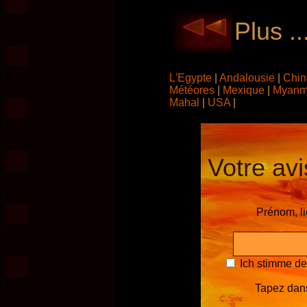
Plus .
L'Egypte
|
Andalousie
|
Chi
Météores
|
Mexique
|
Myanm
Mahal
|
USA
|
Votre avi
Prénom, l
Ich stimme d
Tapez dans