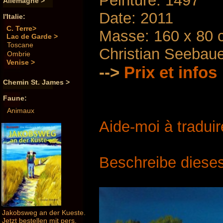
Peinture: 1497
Allemagne >
Date: 2011
l'Italie:
C. Terre>
Masse: 160 x 80 
Lac de Garde >
Toscane
Christian Seebau
Ombrie
Venise >
-->
Prix ​​et infos
Chemin St. James >
Faune:
Animaux
Aide-moi à traduir
Beschreibe dieses
Jakobsweg an der Kueste.
Jetzt bestellen mit pers.