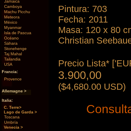
Jamaica
Pintura: 703
Camboya
Machu Picchu
Fecha: 2011
Meteora
México
Masa: 120 x 80 c
Myanmar
Isla de Pascua
Christian Seebau
Océano
Sáhara
Stonehenge
Taj Mahal
Tailandia
Precio Lista* ['EUR
USA
3.900,00
Francia:
Provence
($4,680.00 USD)
Allemagne >
Italia:
Consulta
C. Terre>
Lago de Garda >
Toscana
Umbría
Venecia >