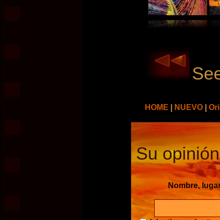
See
HOME
|
NUEVO
|
Or
Su opinión
Nombre, luga