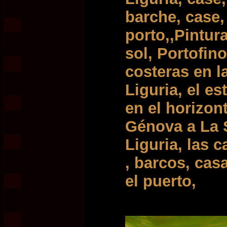
barche, case,
porto,,Pintur
sol, Portofin
costeras en la
Liguria, el es
en el horizon
Génova a La S
Liguria, las c
, barcos, cas
el puerto,