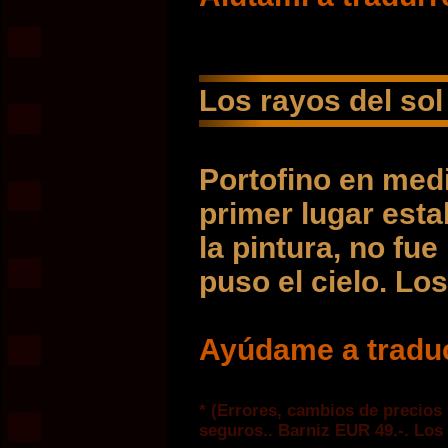
Los rayos del sol
Portofino en med
primer lugar esta
la pintura, no fu
puso el cielo. Lo
Ayúdame a traduc
* (Errores, cambios de precios 
seguros.. Barniz EUR 49.-. Los 