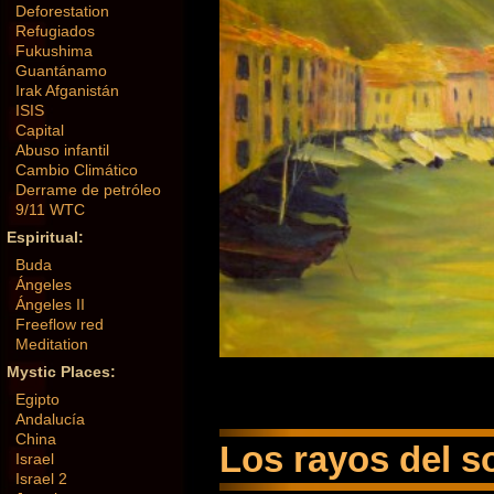
Deforestation
Refugiados
Fukushima
Guantánamo
Irak Afganistán
ISIS
Capital
Abuso infantil
Cambio Climático
Derrame de petróleo
9/11 WTC
Espiritual:
Buda
Ángeles
Ángeles II
Freeflow red
Meditation
Mystic Places:
Egipto
Andalucía
China
Los rayos del so
Israel
Israel 2