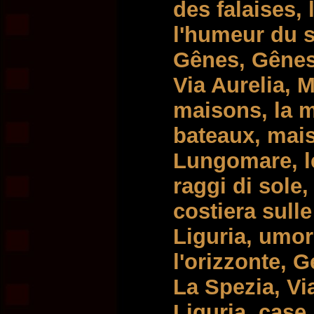
des falaises, l
l'humeur du soi
Gênes, Gênes,
Via Aurelia, 
maisons, la m
bateaux, mais
Lungomare, le
raggi di sole,
costiera sulle 
Liguria, umore
l'orizzonte, 
La Spezia, Vi
Liguria, case