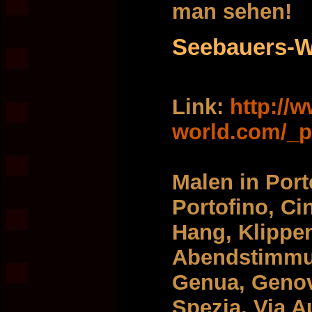
man sehen!
Seebauers-W
Link:
http://
world.com/_p
Malen in Port
Portofino, Ci
Hang, Klippen,
Abendstimmun
Genua, Genov
Spezia, Via A