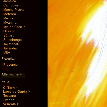
Jamaica
Camboya
Machu Picchu
Meteora
México
Myanmar
Isla de Pascua
Océano
Sáhara
Stonehenge
Taj Mahal
Tailandia
USA
Francia:
Provence
Allemagne >
Italia:
C. Terre>
Lago de Garda >
Toscana
Umbría
Venecia >