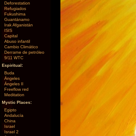
Deforestation
Refugiados
Fukushima
Guantánamo
Irak Afganistán
ISIS
Capital
Abuso infantil
Cambio Climático
Derrame de petróleo
9/11 WTC
Espiritual:
Buda
Ángeles
Ángeles II
Freeflow red
Meditation
Mystic Places:
Egipto
Andalucía
China
Israel
Israel 2