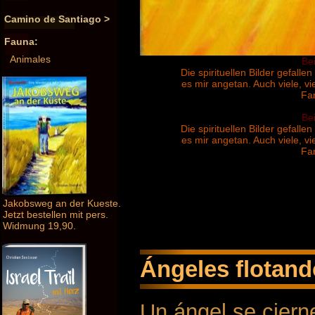
Camino de Santiago >
Fauna:
Animales
Bei
Die spirituellen Bilder gefall
es mir angetan. Auch viele, vi
Far
Bei
Die spirituellen Bilder gefall
es mir angetan. Auch viele, vi
Far
Jakobsweg an der Kueste.
Jetzt bestellen mit pers.
Widmung 19,90.
Ángeles flotando
Un ángel se cierne