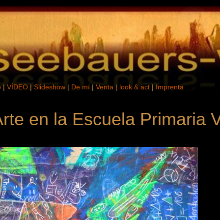
o
|
VÍDEO
|
Slideshow
|
De mí
|
Venta
|
look & act
|
Imprenta
Arte en la Escuela Primaria 