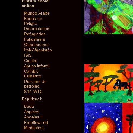
Pintura social
crítica:
Mundo Árabe
Fauna en
Peligro
Deforestation
Refugiados
Fukushima
Guantánamo
Irak Afganistán
ISIS
Capital
Abuso infantil
Cambio
Climático
Derrame de
petróleo
9/11 WTC
Espiritual:
Buda
Ángeles
Ángeles II
Freeflow red
Meditation