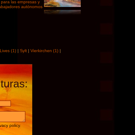
l Lives (1)
|
Sylt
|
Vierkirchen (1)
|
turas:
vacy policy.