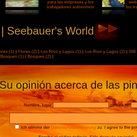
 | Seebauer's World
ores (1)
|
Flores (2)
|
Los Ríos y Lagos (1)
|
Los Ríos y Lagos (2)
|
Stil
|
Bosques (1)
|
Bosques (2)
|
Su opinión acerca de las pin
Nombre, lugar
pintura no
Ich stimme der
Datenschutzerklaerung
zu. I agree to the pri
Escriba el código todavía. Sólo después enviarlo!