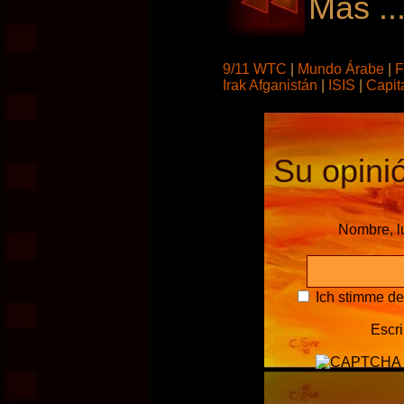
Más ..
9/11 WTC
|
Mundo Árabe
|
F
Irak Afganistán
|
ISIS
|
Capit
Su opinió
Nombre, l
Ich stimme d
Escri