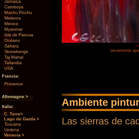
Jamaica
Camboya
Machu Picchu
Meteora
México
Myanmar
Isla de Pascua
Océano
B
Sáhara
veramente spet
Stonehenge
Taj Mahal
Tailandia
USA
Francia:
Provence
Allemagne >
Ambiente pintur
Italia:
C. Terre>
Las sierras de c
Lago de Garda >
Toscana
Umbría
Venecia >