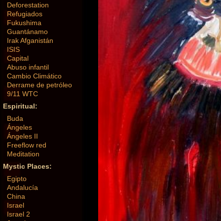
Deforestation
Refugiados
Fukushima
Guantánamo
Irak Afganistán
ISIS
Capital
Abuso infantil
Cambio Climático
Derrame de petróleo
9/11 WTC
Espiritual:
Buda
Ángeles
Ángeles II
Freeflow red
Meditation
Mystic Places:
Egipto
Andalucía
China
Israel
Israel 2