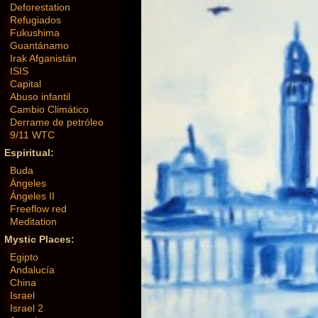
Deforestation
Refugiados
Fukushima
Guantánamo
Irak Afganistán
ISIS
Capital
Abuso infantil
Cambio Climático
Derrame de petróleo
9/11 WTC
Espiritual:
Buda
Ángeles
Ángeles II
Freeflow red
Meditation
Mystic Places:
Egipto
Andalucía
China
Israel
Israel 2