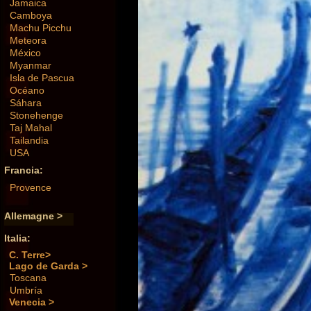
Jamaica
Camboya
Machu Picchu
Meteora
México
Myanmar
Isla de Pascua
Océano
Sáhara
Stonehenge
Taj Mahal
Tailandia
USA
Francia:
Provence
Allemagne >
Italia:
C. Terre>
Lago de Garda >
Toscana
Umbría
Venecia >