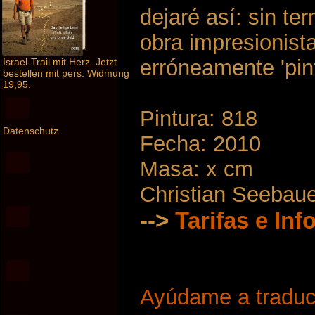
dejaré así: sin te
obra impresionista
erróneamente 'pin
Israel-Trail mit Herz. Jetzt
bestellen mit pers. Widmung
19,95.
Pintura: 818
Datenschutz
Fecha: 2010
Masa: x cm
Christian Seebau
-->
Tarifas e In
Ayúdame a traduci