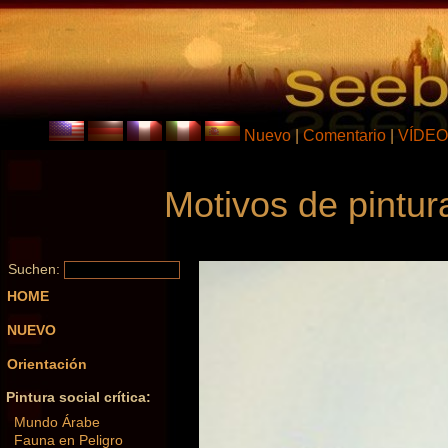
Nuevo
|
Comentario
|
VÍDEO
Motivos de pintur
Suchen:
HOME
NUEVO
Orientación
Pintura social crítica:
Mundo Árabe
Fauna en Peligro