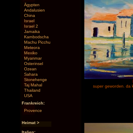
Ägypten
Andalusien
China
Israel
Israel 2
Jamaika
Kambodscha
Machu Picchu
Meteora
Mexiko
Myanmar
Osterinsel
Ozean
Sahara
Stonehenge
Taj Mahal
super geworden. da k
Thailand
USA
Frankreich:
Provence
Heimat >
Italien: