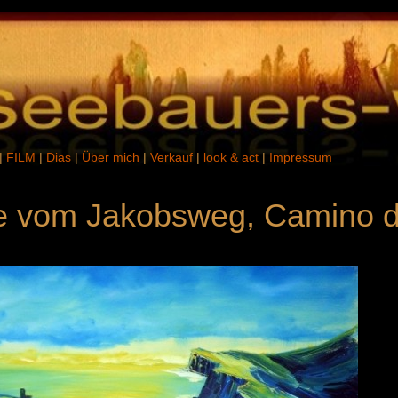
|
FILM
|
Dias
|
Über mich
|
Verkauf
|
look & act
|
Impressum
 vom Jakobsweg, Camino d