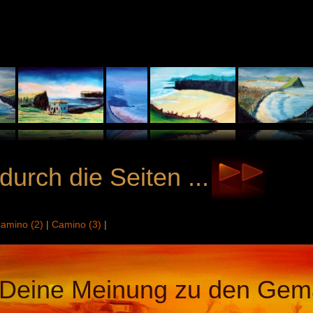
durch die Seiten ...
amino (2)
|
Camino (3)
|
Deine Meinung zu den Gem