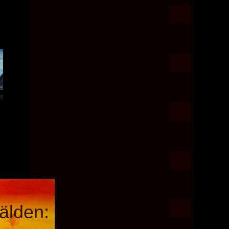
älden: