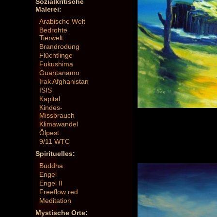
Sozialkritische
Malerei:
Arabische Welt
Bedrohte
Tierwelt
Brandrodung
Flüchtlinge
Fukushima
Guantanamo
Irak Afghanistan
ISIS
Kapital
Kindes-
Missbrauch
Klimawandel
Ölpest
9/11 WTC
Spirituelles:
Buddha
Engel
Engel II
Freeflow red
Meditation
Mystische Orte: