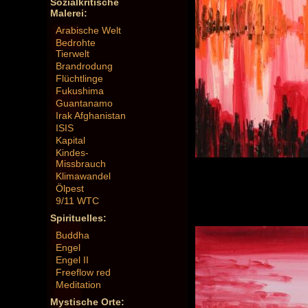
Sozialkritische
Malerei:
Arabische Welt
Bedrohte
Tierwelt
Brandrodung
Flüchtlinge
Fukushima
Guantanamo
Irak Afghanistan
ISIS
Kapital
Kindes-
Missbrauch
Klimawandel
Ölpest
9/11 WTC
Spirituelles:
Buddha
Engel
Engel II
Freeflow red
Meditation
Mystische Orte: