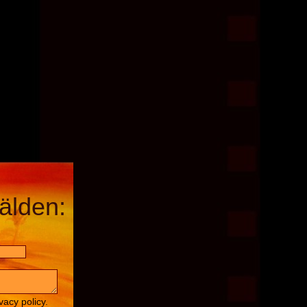
älden:
vacy policy.