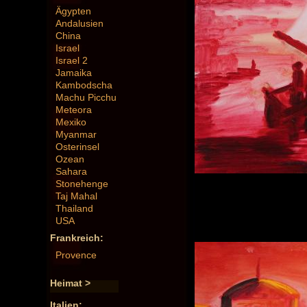
Ägypten
Andalusien
China
Israel
Israel 2
Jamaika
Kambodscha
Machu Picchu
Meteora
Mexiko
Myanmar
Osterinsel
Ozean
Sahara
Stonehenge
Taj Mahal
Thailand
USA
Frankreich:
Provence
Heimat >
Italien: