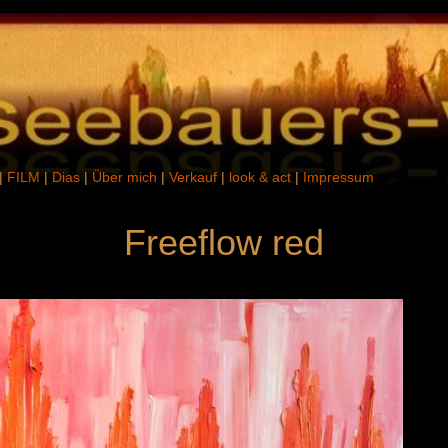
|
FILM
|
Dias
|
Über mich
|
Verkauf
|
look & act
|
Impressum
Freeflow red