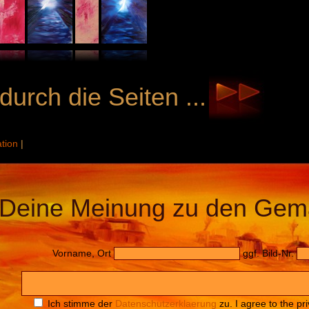
durch die Seiten ...
ation
|
Deine Meinung zu den Gem
Vorname, Ort
ggf. Bild-Nr.
Ich stimme der
Datenschutzerklaerung
zu. I agree to the pri