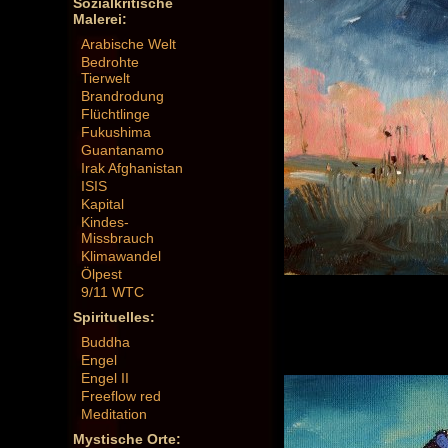
Sozialkritische
Malerei:
Arabische Welt
Bedrohte
Tierwelt
Brandrodung
Flüchtlinge
Fukushima
Guantanamo
Irak Afghanistan
ISIS
Kapital
Kindes-
Missbrauch
Klimawandel
Ölpest
9/11 WTC
Spirituelles:
Buddha
Engel
Engel II
Freeflow red
Meditation
Mystische Orte: