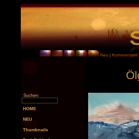
Neu
|
Kommentare
Öl
Suchen:
HOME
NEU
Thumbnails