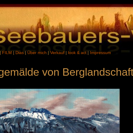
|
FILM
|
Dias
|
Über mich
|
Verkauf
|
look & act
|
Impressum
gemälde von Berglandschaf