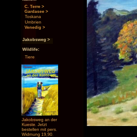
C. Terre >
Gardasee >
Toskana
Umbrien
Venedig >
Jakobsweg >
Wildlife:
Tiere
Jakobsweg an der
Kueste. Jetzt
bestellen mit pers.
Widmung 19,90.