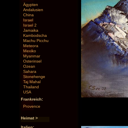
Ägypten
Andalusien
China
Israel
Israel 2
Jamaika
Kambodscha
Machu Picchu
Meteora
Mexiko
Myanmar
Osterinsel
Ozean
Sahara
Stonehenge
Taj Mahal
Thailand
USA
Frankreich:
Provence
Heimat >
Italien: