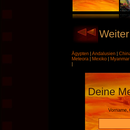
Weiter
Ägypten
|
Andalusien
|
Chin
Meteora
|
Mexiko
|
Myanma
|
Deine M
Vorname, 