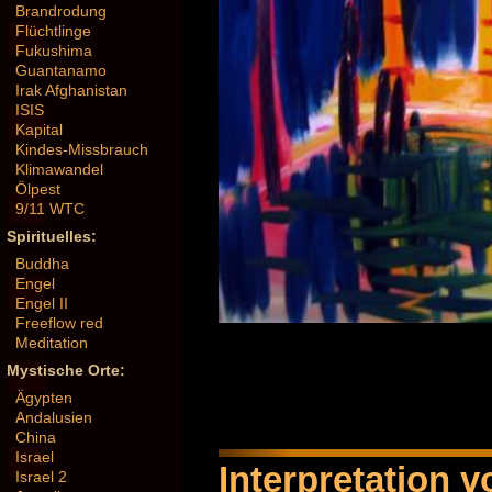
Brandrodung
Flüchtlinge
Fukushima
Guantanamo
Irak Afghanistan
ISIS
Kapital
Kindes-Missbrauch
Klimawandel
Ölpest
9/11 WTC
Spirituelles:
Buddha
Engel
Engel II
Freeflow red
Meditation
Mystische Orte:
Ägypten
Andalusien
China
Israel
Interpretation 
Israel 2