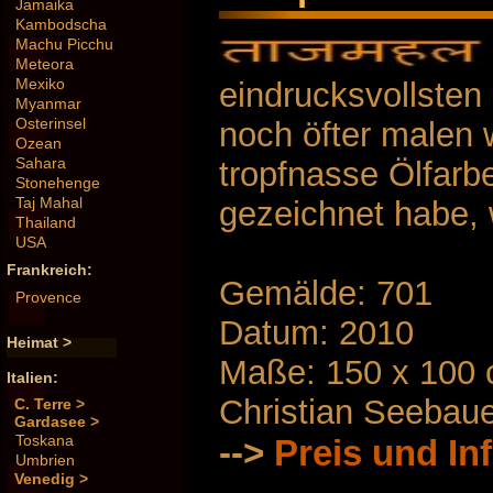
Jamaika
Kambodscha
Machu Picchu
Meteora
Mexiko
eindrucksvollsten
Myanmar
Osterinsel
noch öfter malen 
Ozean
Sahara
tropfnasse Ölfarbe
Stonehenge
Taj Mahal
gezeichnet habe, w
Thailand
USA
Frankreich:
Gemälde: 701
Provence
Datum: 2010
Heimat >
Maße: 150 x 100
Italien:
Christian Seebau
C. Terre >
Gardasee >
Toskana
-->
Preis und In
Umbrien
Venedig >