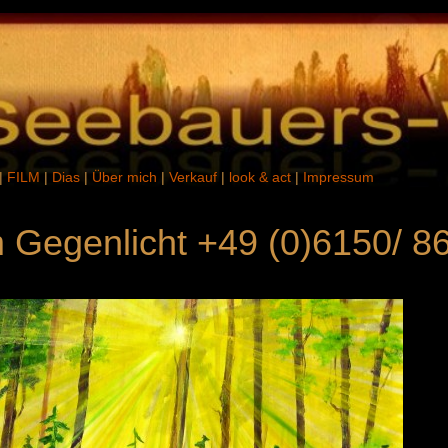
|
FILM
|
Dias
|
Über mich
|
Verkauf
|
look & act
|
Impressum
 Gegenlicht +49 (0)6150/ 8