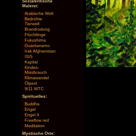
Sozialkritische
Malerei:
Arabische Welt
Bedrohte
Tierwelt
Brandrodung
Flüchtlinge
Fukushima
Guantanamo
Irak Afghanistan
ISIS
Kapital
Kindes-
Missbrauch
Klimawandel
Ölpest
9/11 WTC
Spirituelles:
Buddha
Engel
Engel II
Freeflow red
Meditation
Mystische Orte: