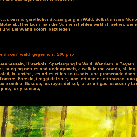
, als ein morgendlicher Spaziergang im Wald. Selbst unsere Mo
otiv ab. Hier kann man die Sonnenstrahlen wirklich sehen, wie si
el und Leinwand sofort loszulegen.
orld.com/_wald_gegenlicht_200.php
Brennesseln, Unterholz, Spaziergang im Wald, Wandern in Bayern,
ht, stinging nettles and undergrowth, a walk in the woods, hiking in
oleil, la lumière, les orties et les sous-bois, une promenade dans 
et l'ombre,,Foresta, i raggi del sole, luce, ortiche e sottobosco, un
uce e ombra,,Bosque, los rayos del sol, la luz ortigas, escozor y l
pino, luz y sombra,