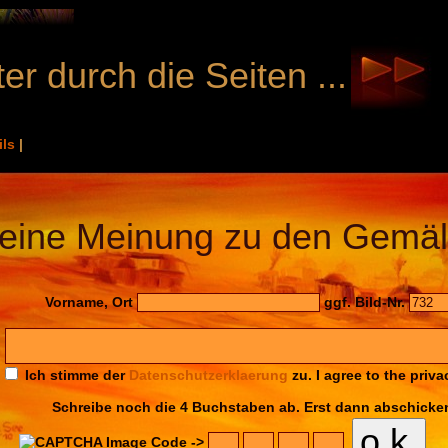
er durch die Seiten ...
ils
|
eine Meinung zu den Gemäl
Vorname, Ort
ggf. Bild-Nr.
Ich stimme der
Datenschutzerklaerung
zu. I agree to the priva
Schreibe noch die 4 Buchstaben ab. Erst dann abschicke
Code ->