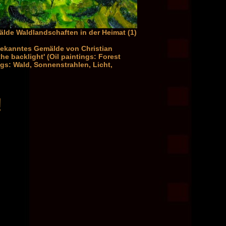
mälde Waldlandschaften in der Heimat (1)
 bekanntes Gemälde von Christian
he backlight' (Oil paintings: Forest
gs: Wald, Sonnenstrahlen, Licht,
!