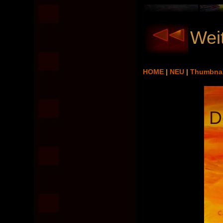
Weit
HOME
|
NEU
|
Thumbna
D