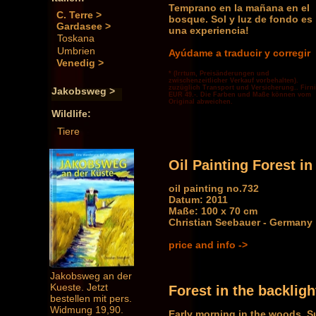
Temprano en la mañana en el
C. Terre >
bosque. Sol y luz de fondo es
Gardasee >
una experiencia!
Toskana
Umbrien
Ayúdame a traducir y corregir
Venedig >
* (Irrtum, Preisänderungen und
zwischenzeitlicher Verkauf vorbehalten).
zuzüglich Transport und Versicherung.. Firn
Jakobsweg >
EUR 49.-. Die Farben und Maße können vom
Original abweichen.
Wildlife:
Tiere
Oil Painting Forest in
oil painting no.732
Datum: 2011
Maße: 100 x 70 cm
Christian Seebauer - Germany
price and info ->
Jakobsweg an der
Kueste. Jetzt
Forest in the backligh
bestellen mit pers.
Widmung 19,90.
Early morning in the woods. S