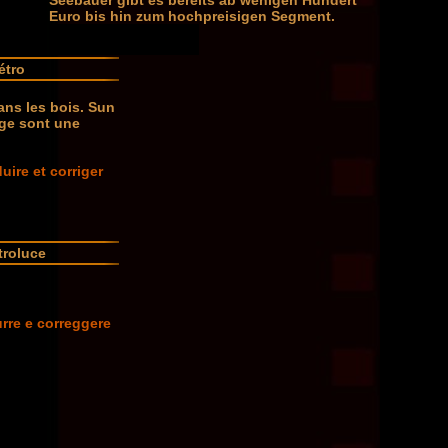
Seebauer gibt es bereits ab wenigen Hundert
Euro bis hin zum hochpreisigen Segment.
étro
dans les bois. Sun
age sont une
uire et corriger
troluce
urre e correggere