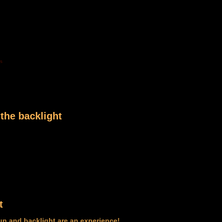
is
 the backlight
t
un and backlight are an experience!