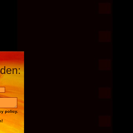
den:
cy policy.
n!