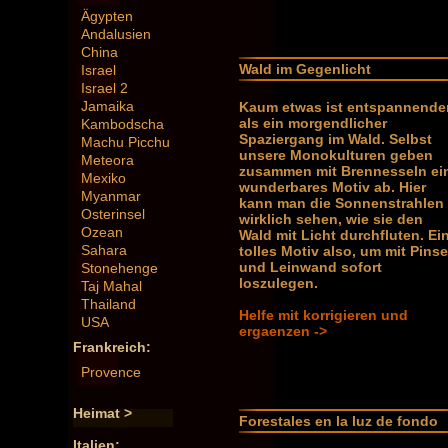
Ägypten
Andalusien
China
Wald im Gegenlicht
Israel
Israel 2
Jamaika
Kaum etwas ist entspannender
als ein morgendlicher
Kambodscha
Spaziergang im Wald. Selbst
Machu Picchu
unsere Monokulturen geben
Meteora
zusammen mit Brennesseln ei
Mexiko
wunderbares Motiv ab. Hier
Myanmar
kann man die Sonnenstrahlen
Osterinsel
wirklich sehen, wie sie den
Ozean
Wald mit Licht durchfluten. Ei
Sahara
tolles Motiv also, um mit Pinse
und Leinwand sofort
Stonehenge
loszulegen.
Taj Mahal
Thailand
Helfe mit korrigieren und
USA
ergaenzen ->
Frankreich:
Provence
Heimat >
Forestales en la luz de fondo
Italien: