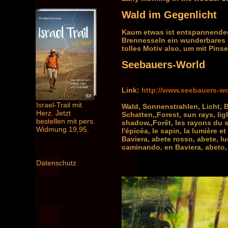
Wald im Gegenlicht
Kaum etwas ist entspannender
Brennesseln ein wunderbares M
tolles Motiv also, um mit Pins
Seebauers-World
Link:
http://www.seebauers-w
Israel-Trail mit
Wald, Sonnenstrahlen, Licht, 
Herz. Jetzt
Schatten,,Forest, sun rays, lig
bestellen mit pers.
shadow,,Forêt, les rayons du s
Widmung 19,95.
l'épicéa, le sapin, la lumière 
Baviera, abete rosso, abete, l
caminando, en Baviera, abeto, 
Datenschutz