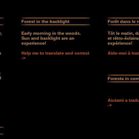
Forest in the backlight
Forêt dans le r
,
Early morning in the woods.
Tôt le matin, 
Sun and backlight are an
et rétro-éclair
experience!
expérience!
n
Help me to translate and correct
Aide-moi à trad
->
n
l
Foresta in con
Aiutami a trad
->