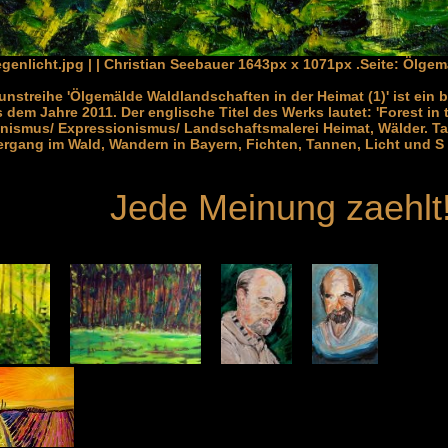
genlicht.jpg | | Christian Seebauer 1643px x 1071px .Seite: Ölge
Kunstreihe 'Ölgemälde Waldlandschaften in der Heimat (1)' ist ein
dem Jahre 2011. Der englische Titel des Werks lautet: 'Forest in t
nismus/ Expressionismus/ Landschaftsmalerei Heimat, Wälder. Ta
ergang im Wald, Wandern in Bayern, Fichten, Tannen, Licht und S
Jede Meinung zaehlt