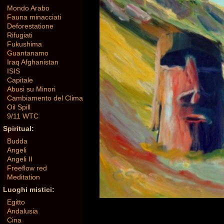
Mondo Arabo
Fauna minacciati
Deforestatione
Rifugiati
Fukushima
Guantanamo
Iraq Afghanistan
ISIS
Capitale
Abusi su Minori
Cambiamento del Clima
Oil Spill
9/11 WTC
Spiritual:
Budda
Angeli
Angeli II
Freeflow red
Meditation
Luoghi mistici:
Egitto
Andalusia
Cina