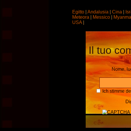
Egitto
|
Andalusia
|
Cina
|
Is
Meteora
|
Messico
|
Myanma
USA
|
Il tuo co
Nome, l
Ich stimme d
Di