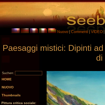
Nuovo
|
Commenti
|
VIDEO
Paesaggi mistici: Dipinti ad
di
Suchen:
HOME
NUOVO
Thumbnails
Pittura critica sociale: