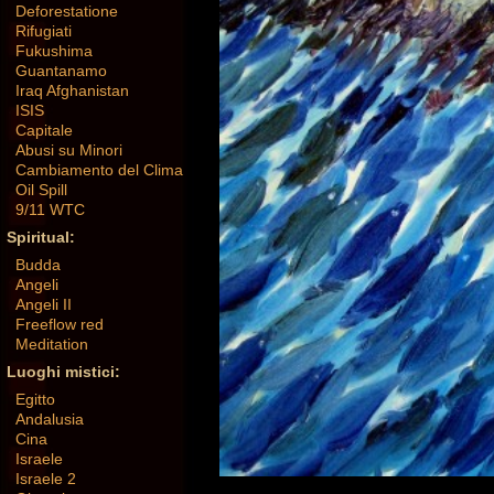
Deforestatione
Rifugiati
Fukushima
Guantanamo
Iraq Afghanistan
ISIS
Capitale
Abusi su Minori
Cambiamento del Clima
Oil Spill
9/11 WTC
Spiritual:
Budda
Angeli
Angeli II
Freeflow red
Meditation
Luoghi mistici:
Egitto
Andalusia
Cina
Israele
Israele 2