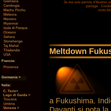
Giamaica
Je me suis permis d'illustrer un
Cambogia
partage . Cordi
mots.bl
Machu Picchu
Meteora
Messico
Myanmar
Isola di Pasqua
Oceano
Sahara
Stonehenge
Taj Mahal
Meltdown Fukush
Thailandia
USA
Francia:
Provenza
Germania >
Italia:
C. Terre>
Lago di Garda >
a Fukushima. Indiet
Toscana
Umbria
Davanti si nota la
Venezia >