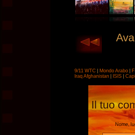
Avan
9/11 WTC
|
Mondo Arabo
|
F
Iraq Afghanistan
|
ISIS
|
Capi
Il tuo co
Nome, l