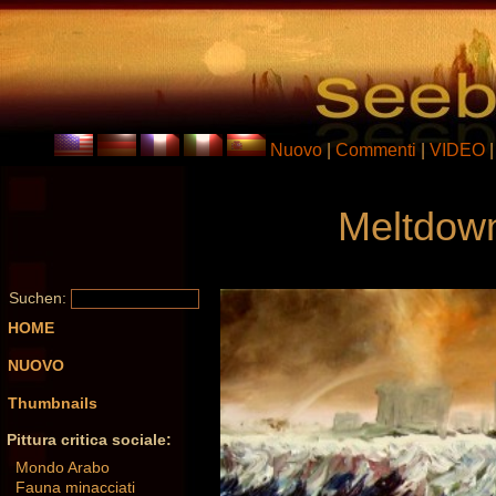
Nuovo
|
Commenti
|
VIDEO
Meltdow
Suchen:
HOME
NUOVO
Thumbnails
Pittura critica sociale:
Mondo Arabo
Fauna minacciati