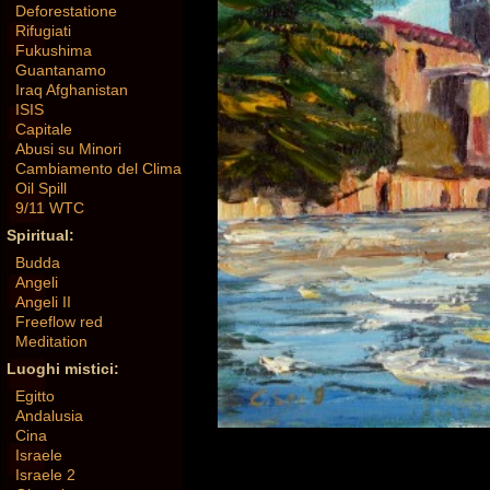
Deforestatione
Rifugiati
Fukushima
Guantanamo
Iraq Afghanistan
ISIS
Capitale
Abusi su Minori
Cambiamento del Clima
Oil Spill
9/11 WTC
Spiritual:
Budda
Angeli
Angeli II
Freeflow red
Meditation
Luoghi mistici:
Egitto
Andalusia
Cina
Israele
Israele 2