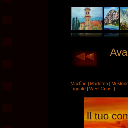
Avan
Maclìno
|
Maderno
|
Muslon
Tignale
|
West Coast
|
Il tuo co