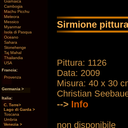
Giamaica
Cambogia
Machu Picchu
Meteora
Sirmione pittura
Messico
Myanmar
Isola di Pasqua
Oceano
Sahara
Stonehenge
Taj Mahal
Thailandia
Pittura: 1126
USA
Francia:
Data: 2009
Provenza
Misura: 40 x 30 
Germania >
Christian Seebau
Italia:
-->
Info
C. Terre>
Lago di Garda >
Toscana
Umbria
non disponibile
Venezia >