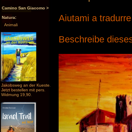
Camino San Giacomo >
Aiutami a tradurr
Natura:
Animali
Beschreibe dieses
Jakobsweg an der Kueste.
Jetzt bestellen mit pers.
Widmung 19,90.