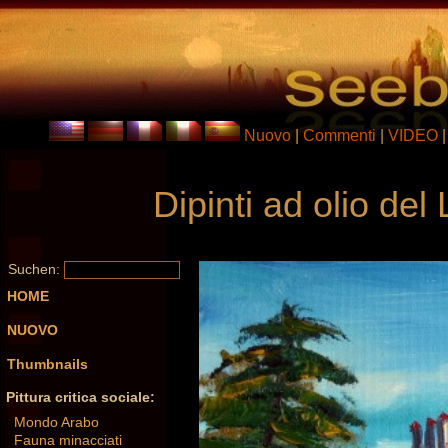
Nuovo
|
Commenti
|
VIDEO
Dipinti ad olio de
Suchen:
HOME
NUOVO
Thumbnails
Pittura critica sociale:
Mondo Arabo
Fauna minacciati