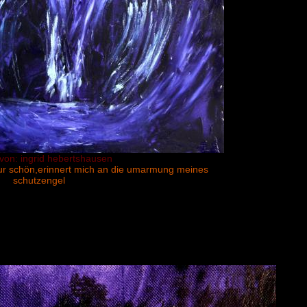
 von: ingrid hebertshausen
 nur schön,erinnert mich an die umarmung meines
schutzengel