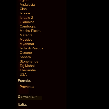
Egitto
Andalusia
Cina
Israele
Israele 2
Giamaica
Cambogia
Machu Picchu
Meteora
Messico
Myanmar
Isola di Pasqua
Oceano
Sahara
Stonehenge
Taj Mahal
Thailandia
USA
Francia:
Provenza
Germania >
Italia: