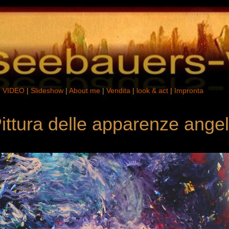
|
VIDEO
|
Slideshow
|
About me
|
Vendita
|
look & act
|
Impronta
ittura delle apparenze ange