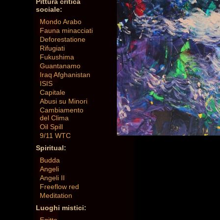
Pittura critica
sociale:
Mondo Arabo
Fauna minacciati
Deforestatione
Rifugiati
Fukushima
Guantanamo
Iraq Afghanistan
ISIS
Capitale
Abusi su Minori
Cambiamento
del Clima
Oil Spill
9/11 WTC
Spiritual:
Budda
Angeli
Angeli II
Freeflow red
Meditation
Luoghi mistici: