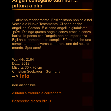
Angeli collegano tutti noi ...
pittura a olio
... almeno teoricamente. Essi esistono non solo nel
Vecchio e Nuovo Testamento. Ci sono anche
angeli nel Corano. E ci sono angeli in giudaismo
מלאך. Dipingo questo angelo senza croce e senza
barba. Io penso che l'angelo non ha importanza.
Egli ha certamente altri compiti. E forse anche una
completamente diversa comprensione del nostro
mondo. Speriamo!
WerkNr: 2164
Data: 2012
Misura: 30 x 70 cm
Christian Seebauer - Germany
-->
Info
non disponibile
Aiutami a tradurre e correggere
Beschreibe dieses Bild ->