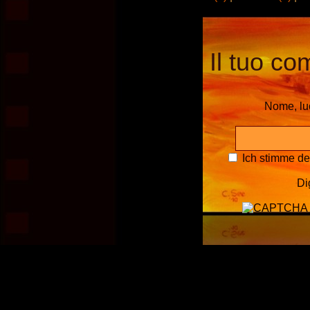
Il tuo co
Nome, l
Ich stimme d
Di