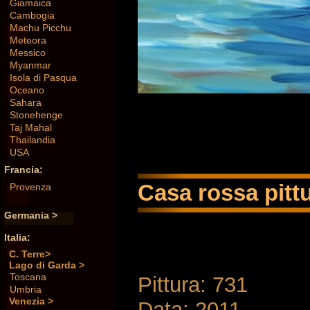
Giamaica
Cambogia
Machu Picchu
Meteora
Messico
Myanmar
Isola di Pasqua
Oceano
Sahara
Stonehenge
Taj Mahal
Thailandia
USA
Francia:
Casa rossa pittu
Provenza
Germania >
Italia:
C. Terre>
Lago di Garda >
Toscana
Pittura: 731
Umbria
Venezia >
Data: 2011