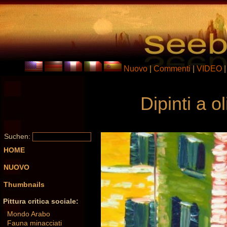
Nuovo
|
Commenti
|
VIDEO
Dipinti a o
Suchen:
HOME
NUOVO
Thumbnails
Pittura critica sociale:
Mondo Arabo
Fauna minacciati