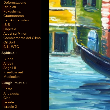
Deforestatione
Rifugiati
Fukushima
Guantanamo
Iraq Afghanistan
ISIS
Capitale
Abusi su Minori
Cambiamento del Clima
Oil Spill
9/11 WTC
Spiritual:
Budda
Angeli
Angeli II
Freeflow red
Meditation
Luoghi mistici:
Egitto
Andalusia
Cina
Israele
Israele 2