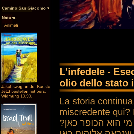
Camino San Giacomo >
Natura:
Animali
L'infedele - Ese
olio dello stato 
Jakobsweg an der Kueste.
Jetzt bestellen mit pers.
Widmung 19,90.
La storia continua
miscredente qui? E 
ל מי הוא הכופר כאן
ומה שנראה אלוהים כאן? Posso solo dipingere