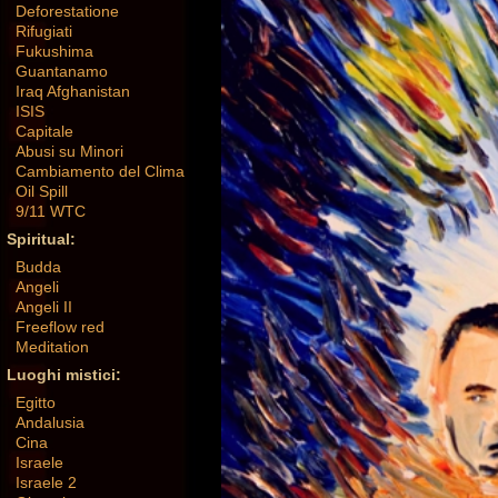
Deforestatione
Rifugiati
Fukushima
Guantanamo
Iraq Afghanistan
ISIS
Capitale
Abusi su Minori
Cambiamento del Clima
Oil Spill
9/11 WTC
Spiritual:
Budda
Angeli
Angeli II
Freeflow red
Meditation
Luoghi mistici:
Egitto
Andalusia
Cina
Israele
Israele 2