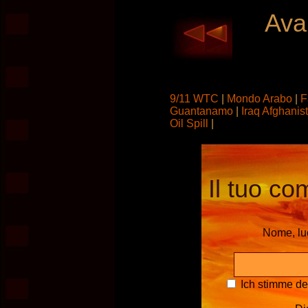
Avan
9/11 WTC
|
Mondo Arabo
|
F
Guantanamo
|
Iraq Afghanis
Oil Spill
|
Il tuo co
Nome, l
Ich stimme d