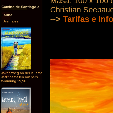
Masa: 100 x 100
Camino de Santiago >
Christian Seebau
Fauna:
-->
Tarifas e In
Animales
Jakobsweg an der Kueste.
Jetzt bestellen mit pers.
Widmung 19,90.