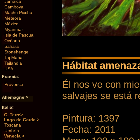
Jamaica
Camboya
Machu Picchu
Meteora
México
Myanmar
Isla de Pascua
Océano
Sáhara
Stonehenge
Taj Mahal
Hábitat amenaz
Tailandia
USA
Francia:
Él nos ve con mie
Provence
salvajes se está 
Allemagne >
Italia:
C. Terre>
Pintura: 1397
Lago de Garda >
Toscana
Fecha: 2011
Umbría
Venecia >