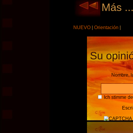
Más ..
NUEVO
|
Orientación
|
Su opinió
Nombre, l
Ich stimme d
Escri