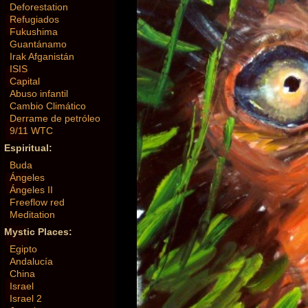
Deforestation
Refugiados
Fukushima
Guantánamo
Irak Afganistán
ISIS
Capital
Abuso infantil
Cambio Climático
Derrame de petróleo
9/11 WTC
Espiritual:
Buda
Ángeles
Ángeles II
Freeflow red
Meditation
Mystic Places:
Egipto
Andalucía
China
Israel
Israel 2