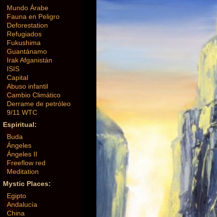
Mundo Árabe
Fauna en Peligro
Deforestation
Refugiados
Fukushima
Guantánamo
Irak Afganistán
ISIS
Capital
Abuso infantil
Cambio Climático
Derrame de petróleo
9/11 WTC
Espiritual:
Buda
Ángeles
Ángeles II
Freeflow red
Meditation
Mystic Places:
Egipto
Andalucía
China