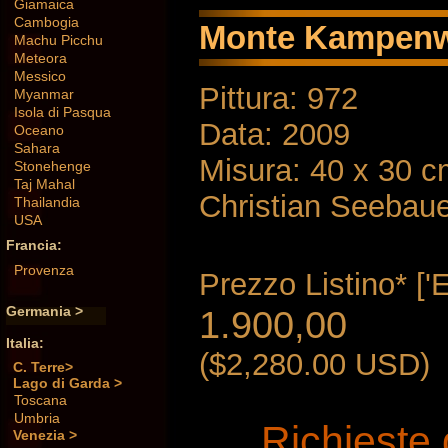
Giamaica
Cambogia
Monte Kampenw
Machu Picchu
Meteora
Messico
Pittura: 972
Myanmar
Isola di Pasqua
Data: 2009
Oceano
Sahara
Misura: 40 x 30 
Stonehenge
Taj Mahal
Christian Seebau
Thailandia
USA
Francia:
Provenza
Prezzo Listino* ['
Germania >
1.900,00
Italia:
($2,280.00 USD)
C. Terre>
Lago di Garda >
Toscana
Umbria
Richieste 
Venezia >