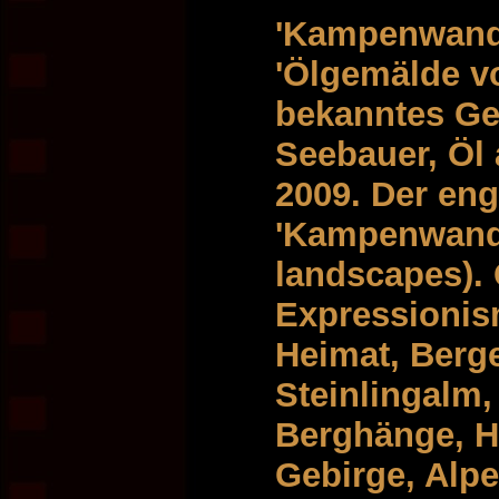
'Kampenwand'
'Ölgemälde vo
bekanntes Ge
Seebauer, Öl
2009. Der eng
'Kampenwand'
landscapes).
Expressionis
Heimat, Berg
Steinlingalm,
Berghänge, H
Gebirge, Alpe