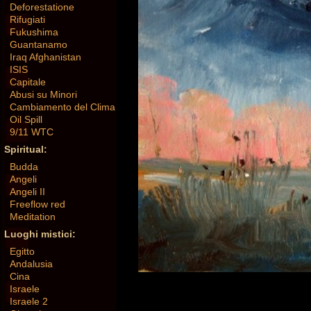
Deforestatione
Rifugiati
Fukushima
Guantanamo
Iraq Afghanistan
ISIS
Capitale
Abusi su Minori
Cambiamento del Clima
Oil Spill
9/11 WTC
Spiritual:
Budda
Angeli
Angeli II
Freeflow red
Meditation
Luoghi mistici:
Egitto
Andalusia
Cina
Israele
Israele 2