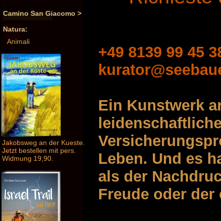
Camino San Giacomo >
Natura:
Animali
+49 8139 99 45 3
kurator@seebau
Ein Kunstwerk an
leidenschaftlich
Versicherungspro
Jakobsweg an der Kueste.
Jetzt bestellen mit pers.
Leben. Und es ha
Widmung 19,90.
als der Nachdru
Freude oder der 