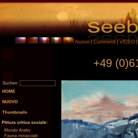
Nuovo
|
Commenti
|
VIDEO
+49 (0)6
Suchen:
HOME
NUOVO
Thumbnails
Pittura critica sociale:
Mondo Arabo
Fauna minacciati