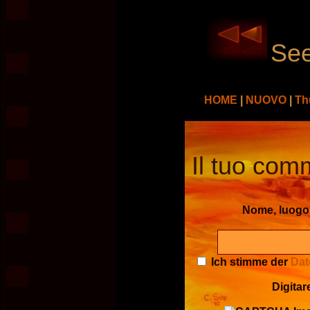
See
HOME
|
NUOVO
|
Th
Il tuo comm
Nome, luog
Ich stimme der
Dat
Digitar