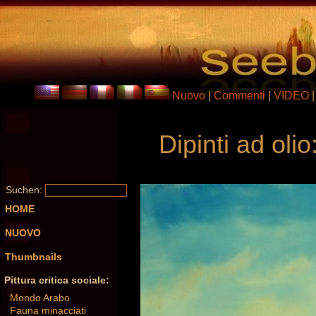
Nuovo
|
Commenti
|
VIDEO
Dipinti ad olio
Suchen:
HOME
NUOVO
Thumbnails
Pittura critica sociale:
Mondo Arabo
Fauna minacciati