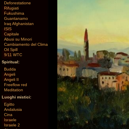
Deforestatione
Rifugiati
Fukushima
Guantanamo
Iraq Afghanistan
ISIS
Capitale
Abusi su Minori
Cambiamento del Clima
Oil Spill
9/11 WTC
Spiritual:
Budda
Angeli
Angeli II
Freeflow red
Meditation
Luoghi mistici:
Egitto
Andalusia
Cina
Israele
Israele 2