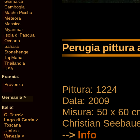
Giamaica
Cambogia
Machu Picchu
Meteora
Messico
Myanmar
Isola di Pasqua
Oceano
Perugia pittura 
Sahara
Stonehenge
Taj Mahal
Thailandia
USA
Francia:
Provenza
Pittura: 1224
Germania >
Data: 2009
Italia:
Misura: 50 x 60 
C. Terre>
Lago di Garda >
Christian Seebau
Toscana
Umbria
-->
Info
Venezia >