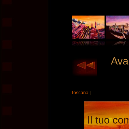
Avan
Toscana
|
Il tuo co